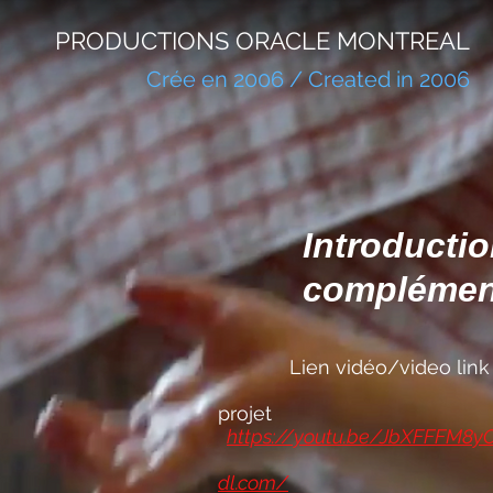
PRODUCTIONS ORACLE MONTREAL
Crée en 2006 / Created in 2006
Introducti
complément
Lien vidéo
Partena
projet
https://youtu.be/JbXFFFM8yO
dl.com/