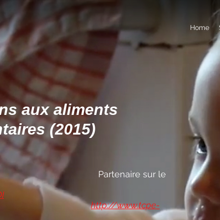
Home
ons aux aliments
aires (2015)
/video link
ire sur le
I
http://www.tcpe-