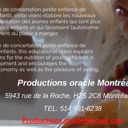
e de concertation petite enfance de
fants, cette vidéo élabore les nouveaux
ntation des jeunes enfants qui sont plus
s enfants et qui favorisent l’autonomie
ent du plaisir à manger.
le de concertation petite enfance de
nfants, this educational video explains
 for the nutrition of young children is
lopment and encourages the
tonomy as well as the pleasure of eating.
Productions oracle Montré
5943 rue de la Roche,
H2S 2C8 Montréa
TEL: 514 691-6238
Productions.oracle@gmail.com