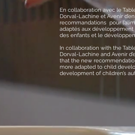
En collaboration avec le Tabl
Dorval-Lachine et Avenir d’en
recommandations pour l’alime
adaptés aux développement de
des enfants et le développem
In collaboration with the Tab
Dorval-Lachine and Avenir d’e
that the new recommendations
more adapted to child deve
development of children’s au