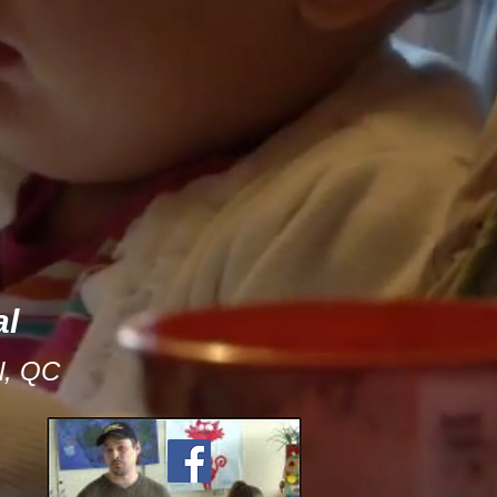
al
l, QC