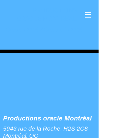
PRODUCTIONS
ORACLE MONTREAL
Crée en 2006 / Created in 2006
Productions oracle Montréal
5943 rue de la Roche,
H2S 2C8
Montréal, QC